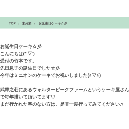
TOP
未分類
お誕生日ケーキ☆彡
お誕生日ケーキ☆彡
こんにちは(*’▽’)
受付の竹本です。
先日息子の誕生日でした☆彡
今年はミニオンのケーキでお祝いしました(≧▽≦)
武庫之荘にあるウォルターピークファームというケーキ屋さん
で毎年描いて頂いてます♡
まだ行かれた事のない方は、是非一度行ってみてください♫