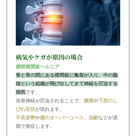
病気やケガが原因の場合
腰部椎間板ヘルニア
骨と骨の間にある椎間板に亀裂が入り、中の髄
核という組織が飛び出してきて神経を圧迫する
病気
です。
坐骨神経が圧迫されることで、
腰痛
や
下肢のし
びれ症状
が現れます。
不良姿勢
や
腰のオーバーユース
、
加齢
などが原
因で発症します。