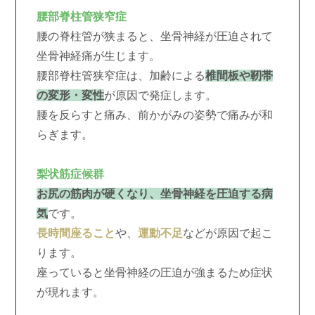
腰部脊柱管狭窄症
腰の脊柱管が狭まると、坐骨神経が圧迫されて
坐骨神経痛が生じます。
腰部脊柱管狭窄症は、加齢による
椎間板や靭帯
の変形・変性
が原因で発症します。
腰を反らすと痛み、前かがみの姿勢で痛みが和
らぎます。
梨状筋症候群
お尻の筋肉が硬くなり、坐骨神経を圧迫する病
気
です。
長時間座ること
や、
運動不足
などが原因で起こ
ります。
座っていると坐骨神経の圧迫が強まるため症状
が現れます。