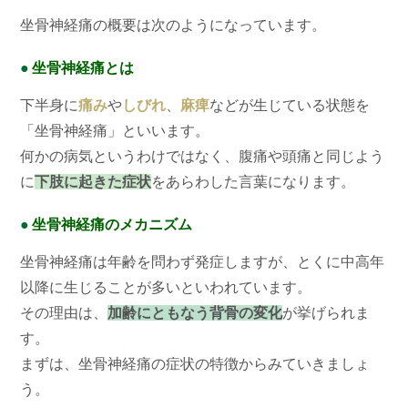
坐骨神経痛の概要は次のようになっています。
●
坐骨神経痛とは
下半身に
痛み
や
しびれ
、
麻痺
などが生じている状態を
「坐骨神経痛」といいます。
何かの病気というわけではなく、腹痛や頭痛と同じよう
に
下肢に起きた症状
をあらわした言葉になります。
●
坐骨神経痛のメカニズム
坐骨神経痛は年齢を問わず発症しますが、とくに中高年
以降に生じることが多いといわれています。
その理由は、
加齢にともなう背骨の変化
が挙げられま
す。
まずは、坐骨神経痛の症状の特徴からみていきましょ
う。