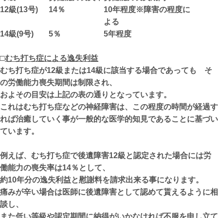
12級(13号)
14％
10年程度※障害の程度に
よる
14級(9号)
5％
5年程度
□
むち打ち症による逸失利益
むち打ち症が12級または14級に該当する場合であっても そ
の労働能力喪失期間は制限され、
およその目安は上記の表の通りとなっています。
これはむち打ち症などの神経障害は、この程度の時間が経過す
れば治癒していく事が一般的な医学的知見であることに基づい
ています。
例えば、むち打ち症で後遺障害12級と認定された場合には労
働能力の喪失率は14％として、
約10年分の逸失利益と慰謝料を請求出来る事になります。
痛みが辛い場合は医師に後遺障害として認めて貰えるように相
談し、
また低い等級や認定期間に納得がいかなければ不服を申し立て