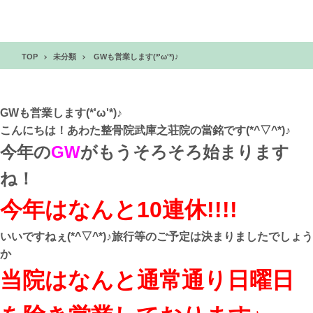
TOP
未分類
GWも営業します(*'ω'*)♪
GWも営業します(*'ω'*)♪
こんにちは！あわた整骨院武庫之荘院の當銘です(*^▽^*)♪
今年の
GW
がもうそろそろ始まります
ね！
今年はなんと10
連休!!
!!
いいですねぇ(*^▽^*)♪旅行等のご予定は決まりましたでしょう
か
当院はなんと通常通り日曜日