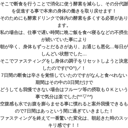
そこで断食を行うことで消化に使う酵素を減らし、その分代謝
を促進する事で本来の身体の働きを取り戻せます！
そのためにも酵素ドリンクで体内の酵素を多くする必要があり
ます。
私の場合は、仕事で遅い時間に晩ご飯を食べ寝るなどの不摂生
が続いていた事により
朝が辛く、身体もずっとだるさがあり、お通じも悪化…毎日が
しんどい状態でした…
そこでファスティングをし身体の調子をリセットしようと決意
したのです(^O^)／！
7日間の断食は辛さを覚悟していたのですがなんと食べれない
期間はその中の3日間だけで
どうしても我慢できない場合はフルーツ等の摂取もＯＫという
事で気分は楽でした(*^▽^*)
空腹感も水でお腹を膨らませる事に慣れると案外我慢できるも
ので7日間はあっという間に過ぎていきました！
ファスティングを終えて一番驚いた変化は、朝起きた時のスッ
キリ感です！！