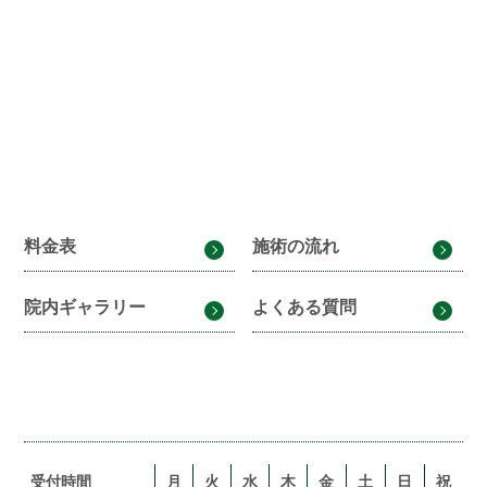
料金表
施術の流れ
院内ギャラリー
よくある質問
受付時間
月
火
水
木
金
土
日
祝